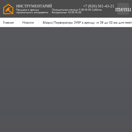
ИНСТРУМЕНТАРИЙ
+7 (926) 561-43-21
menu
Продажа и аренда
Понедельник-пятница 9:00-18:00 Суббота-
строительного инструмента
Воскресенье 10:00-18:00
Главная
Новости
&laquo;Перфораторы ЗУБР в аренду: от 28 до 52 мм для тяжё