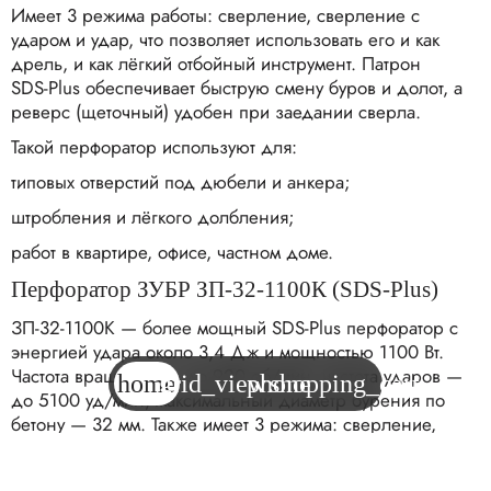
Имеет 3 режима работы: сверление, сверление с
ударом и удар, что позволяет использовать его и как
дрель, и как лёгкий отбойный инструмент. Патрон
SDS‑Plus обеспечивает быструю смену буров и долот, а
реверс (щеточный) удобен при заедании сверла.
Такой перфоратор используют для:
типовых отверстий под дюбели и анкера;
штробления и лёгкого долбления;
работ в квартире, офисе, частном доме.
Перфоратор ЗУБР ЗП‑32‑1100К (SDS‑Plus)
ЗП‑32‑1100К — более мощный SDS‑Plus перфоратор с
энергией удара около 3,4 Дж и мощностью 1100 Вт.
Частота вращения — до 920 об/мин, частота ударов —
home
grid_view
phone
shopping_cart
до 5100 уд/мин, максимальный диаметр бурения по
бетону — 32 мм. Также имеет 3 режима: сверление,
сверление с ударом и удар, корпус редуктора из литого
алюминия и эргономичный дизайн для длительной