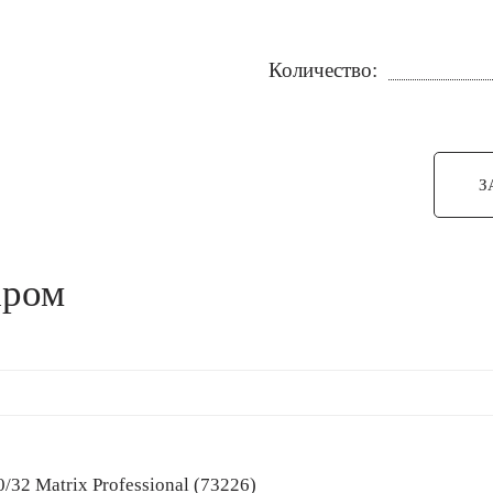
Количество:
З
аром
0/32 Matrix Professional (73226)