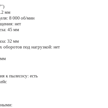
з
7″)
.2 мм
еля: 8 000 об/мин
щения: нет
за: 45 мм
за: 32 мм
 оборотов под нагрузкой: нет
 мм
я к пылесосу: есть
кейс
чными: