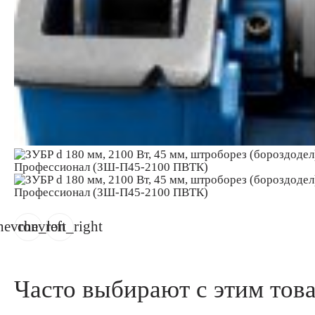
hevron_left
chevron_right
Часто выбирают с этим тов