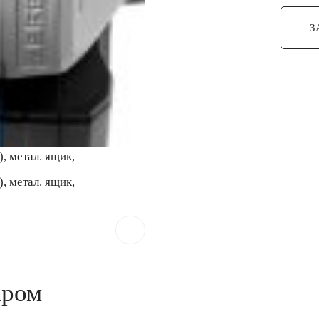
З
аром