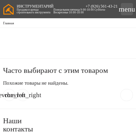
ИНСТРУМЕНТАРИЙ
+7 (926) 561-43-21
menu
Продажа и аренда
Понедельник-пятница 9:00-18:00 Суббота-
строительного инструмента
Воскресенье 10:00-18:00
Главная
Часто выбирают с этим товаром
Похожие товары не найдены.
evron_left
chevron_right
Наши
контакты