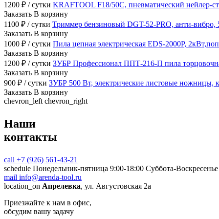
1200
₽
/ сутки
KRAFTOOL F18/50C, пневматический нейлер-степл
Заказать
В корзину
1100
₽
/ сутки
Триммер бензиновый DGT-52-PRO, анти-вибро, 52 
Заказать
В корзину
1000
₽
/ сутки
Пила цепная электрическая EDS-2000P, 2кВт,попер
Заказать
В корзину
1200
₽
/ сутки
ЗУБР Профессионал ППТ-216-П пила торцовочная 
Заказать
В корзину
900
₽
/ сутки
ЗУБР 500 Вт, электрические листовые ножницы, к
Заказать
В корзину
chevron_left
chevron_right
Наши
контакты
call
+7 (926) 561-43-21
schedule
Понедельник-пятница 9:00-18:00 Суббота-Воскресенье 
mail
info@arenda-tool.ru
location_on
Апрелевка
, ул. Августовская 2а
Приезжайте к нам в офис,
обсудим вашу задачу