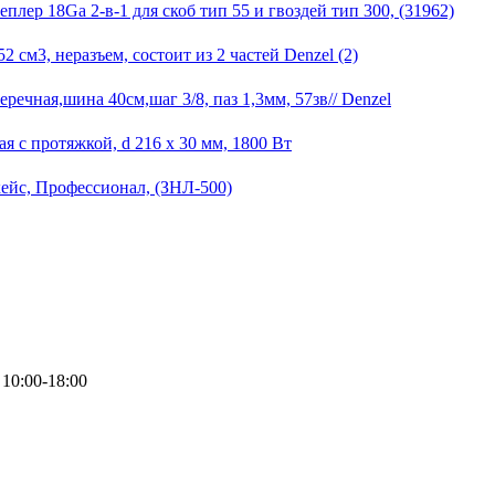
ер 18Ga 2-в-1 для скоб тип 55 и гвоздей тип 300, (31962)
см3, неразъем, состоит из 2 частей Denzel (2)
ечная,шина 40см,шаг 3/8, паз 1,3мм, 57зв// Denzel
с протяжкой, d 216 х 30 мм, 1800 Вт
ейс, Профессионал, (ЗНЛ-500)
10:00-18:00