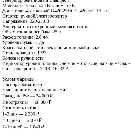
Генератор бензиновый Champion
Мощность: макс. 5.5 кВт / ном. 5 кВт
Двигатель: 4-х тактный G420-25HCE, 420 см³, 15 л.с.
Стартер: ручной/электростартер
Напряжение: 220/230 В
Альтернатор: синхронный, медная обмотка
Объем топливного бака: 25 л
Расход топлива: 2.6 л/ч
Уровень шума: 81 дБ
Класс: бытовой, тип электростанции: мобильная
Степень защиты: IP23
Колеса и ручки: есть
Индикатор уровня топлива, счетчик моточасов, датчик масла: е
Сила тока розеток 220В: 16–32 А
Условия аренды:
Паспорт обязателен
Залог принимается наличными:
Граждане РФ — 34 000 ₽
Иностранцы — 68 000 ₽
Стоимость суток:
1–3 дня — 2 300 ₽
4–6 дней — 2 070 ₽
7–10 дней — 1 840 ₽