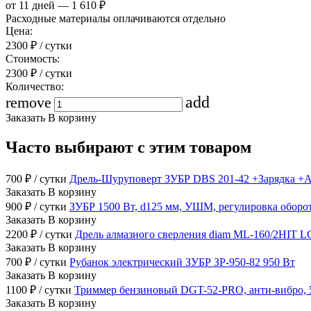
от 11 дней — 1 610 ₽
Расходные материалы оплачиваются отдельно
Цена:
2300
₽
/ сутки
Стоимость:
2300
₽
/ сутки
Количество:
add
remove
Заказать
В корзину
Часто выбирают с этим товаром
700
₽
/ сутки
Дрель-Шуруповерт ЗУБР DBS 201-42 +Зарядка +А
Заказать
В корзину
900
₽
/ сутки
ЗУБР 1500 Вт, d125 мм, УШМ, регулировка обор
Заказать
В корзину
2200
₽
/ сутки
Дрель алмазного сверления diam ML-160/2HIT L
Заказать
В корзину
700
₽
/ сутки
Рубанок электрический ЗУБР ЗР-950-82 950 Вт
Заказать
В корзину
1100
₽
/ сутки
Триммер бензиновый DGT-52-PRO, анти-вибро, 52 
Заказать
В корзину