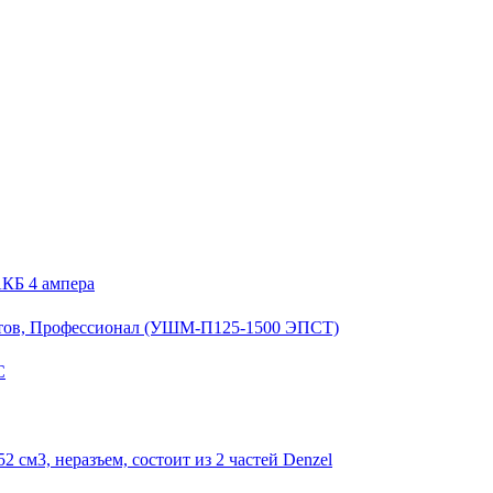
КБ 4 ампера
отов, Профессионал (УШМ-П125-1500 ЭПСТ)
C
см3, неразъем, состоит из 2 частей Denzel