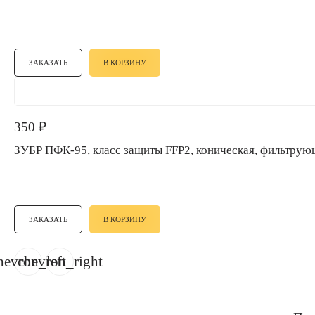
ЗАКАЗАТЬ
В КОРЗИНУ
350
₽
ЗУБР ПФК-95, класс защиты FFP2, коническая, фильтр
ЗАКАЗАТЬ
В КОРЗИНУ
hevron_left
chevron_right