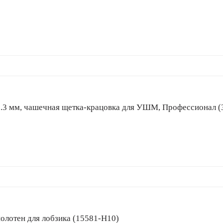
ока 0.3 мм, чашечная щетка-крацовка для УШМ, Профессионал 
ор полотен для лобзика (15581-H10)