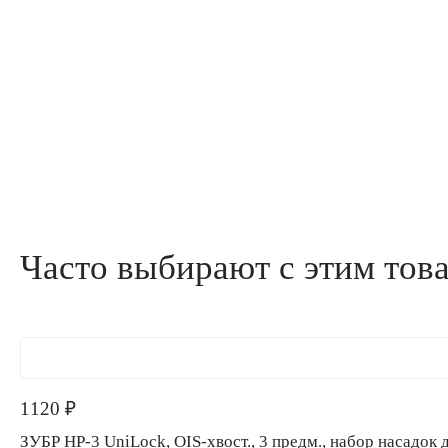
Часто выбирают с этим тов
1120
₽
ЗУБР НР-3 UniLock, OIS-хвост., 3 предм., набор насад