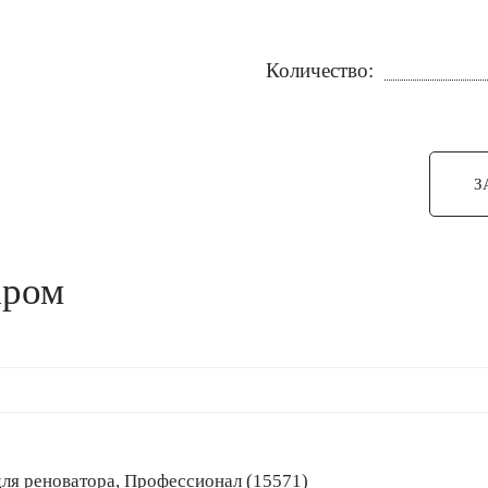
Количество:
З
аром
ок для реноватора, Профессионал (15571)