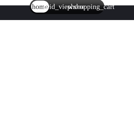
home
grid_view
phone
shopping_cart
ИНСТРУМЕНТАРИЙ
Аренда и продажа строительного инструмента
7727449708
ИНН:
771001001
КПП:
1207700274814
ОГРН:
Меню
О компании
Оплата и доставка
Новости
Контакты