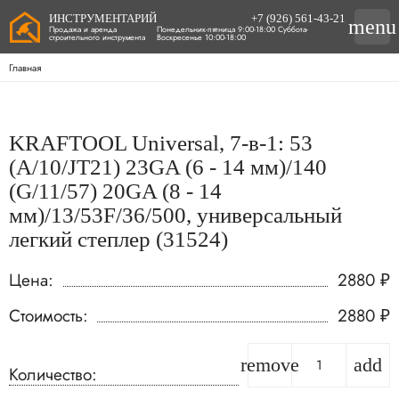
ИНСТРУМЕНТАРИЙ
+7 (926) 561-43-21
menu
Продажа и аренда
Понедельник-пятница 9:00-18:00 Суббота-
строительного инструмента
Воскресенье 10:00-18:00
Главная
KRAFTOOL Universal, 7-в-1: 53
(A/10/JT21) 23GA (6 - 14 мм)/140
(G/11/57) 20GA (8 - 14
мм)/13/53F/36/500, универсальный
легкий степлер (31524)
Цена:
2880
₽
Стоимость:
2880
₽
remove
add
Количество: