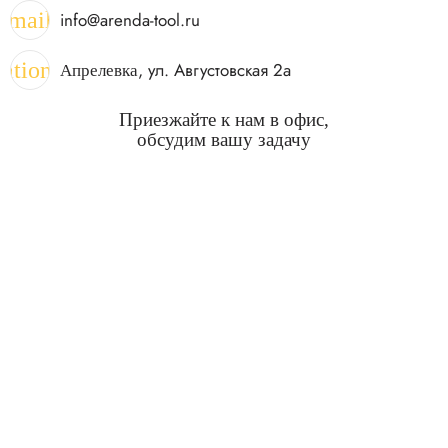
mail
info@arenda-tool.ru
cation_on
, ул. Августовская 2а
Апрелевка
Приезжайте к нам в офис,
обсудим вашу задачу