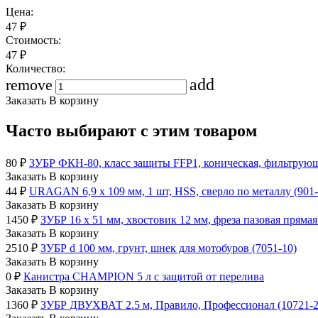
Цена:
47
₽
Стоимость:
47
₽
Количество:
add
remove
Заказать
В корзину
Часто выбирают с этим товаром
80
₽
ЗУБР ФКН-80, класс защиты FFP1, коническая, фильтрующ
Заказать
В корзину
44
₽
URAGAN 6,9 х 109 мм, 1 шт, HSS, сверло по металлу (901-
Заказать
В корзину
1450
₽
ЗУБР 16 x 51 мм, хвостовик 12 мм, фреза пазовая пряма
Заказать
В корзину
2510
₽
ЗУБР d 100 мм, грунт, шнек для мотобуров (7051-10)
Заказать
В корзину
0
₽
Канистра CHAMPION 5 л с защитой от перелива
Заказать
В корзину
1360
₽
ЗУБР ДВУХВАТ 2.5 м, Правило, Профессионал (10721-2