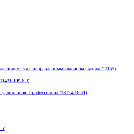
ая полумаска с направленным клапаном выдоха (11155)
11431-109-6.9)
я. удлиненная, Профессионал (28754-16-51)
.5)