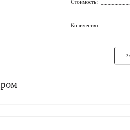
Стоимость:
Количество:
З
аром