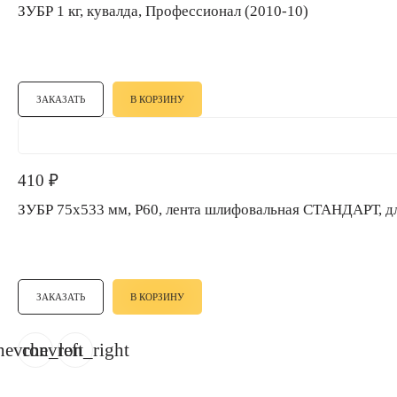
ЗУБР 1 кг, кувалда, Профессионал (2010-10)
ЗАКАЗАТЬ
В КОРЗИНУ
410
₽
ЗУБР 75х533 мм, P60, лента шлифовальная СТАНДАРТ, д
ЗАКАЗАТЬ
В КОРЗИНУ
hevron_left
chevron_right