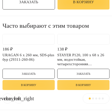
ЗАКАЗАТЬ
В КОРЗИНУ
Часто выбирают с этим товаром
186
₽
138
₽
URAGAN 6 х 260 мм, SDS-plus
STAYER Р120, 100 х 68 х 26
бур (29311-260-06)
мм, водостойкая,
четырехсторонняя
шлифовальная губка (3560-1)
ЗАКАЗАТЬ
ЗАКАЗАТЬ
В КОРЗИНУ
В КОРЗИНУ
evron_left
chevron_right