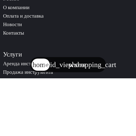
О компании
Оплата и доставка
Новости
Контакты
Услуги
Аренда инструмента
home
grid_view
phone
shopping_cart
Продажа инструмента
trending_
КАТАЛОГ
АРЕНДЫ
ИНСТРУМЕНТА
trending_
МАГАЗИН
ИНСТРУМЕНТА