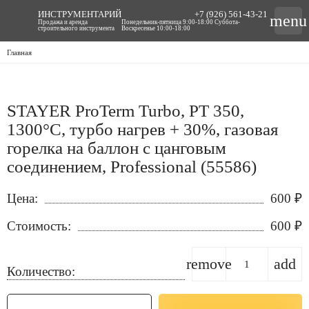
ИНСТРУМЕНТАРИЙ
+7 (926) 561-43-21
menu
Продажа и аренда
Понедельник-пятница 9:00-18:00 Суббота-
строительного инструмента
Воскресенье 10:00-18:00
Главная
STAYER ProTerm Turbo, PT 350,
1300°C, турбо нагрев + 30%, газовая
горелка на баллон с цанговым
соединением, Professional (55586)
Цена:
600
₽
Стоимость:
600
₽
remove
add
Количество: