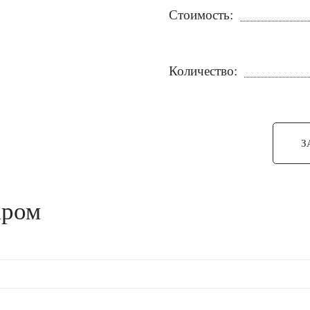
Стоимость:
Количество:
З
аром