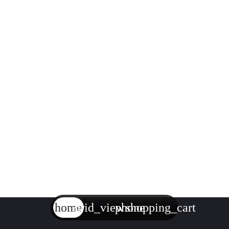
home
grid_view
phone
shopping_cart