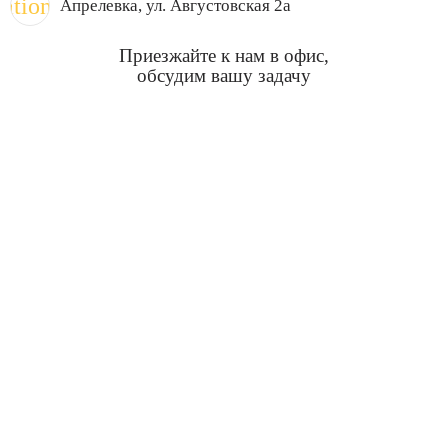
cation_on
Апрелевка
, ул. Августовская 2а
Приезжайте к нам в офис,
обсудим вашу задачу