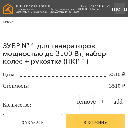
ИНСТРУМЕНТАРИЙ
+7 (926) 561-43-21
menu
Продажа и аренда
Понедельник-пятница 9:00-18:00 Суббота-
строительного инструмента
Воскресенье 10:00-18:00
Главная
ЗУБР № 1 для генераторов
мощностью до 3500 Вт, набор
колес + рукоятка (НКР-1)
Цена:
3510
₽
Стоимость:
3510
₽
remove
add
Количество:
ЗАКАЗАТЬ
В КОРЗИНУ