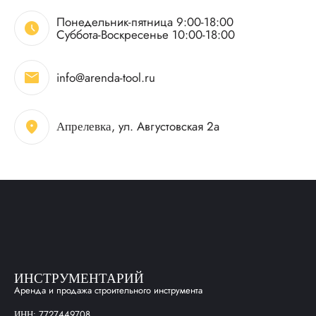
Понедельник-пятница 9:00-18:00
schedule
Суббота-Воскресенье 10:00-18:00
mail
info@arenda-tool.ru
location_on
, ул. Августовская 2а
Апрелевка
ИНСТРУМЕНТАРИЙ
Аренда и продажа строительного инструмента
7727449708
ИНН: