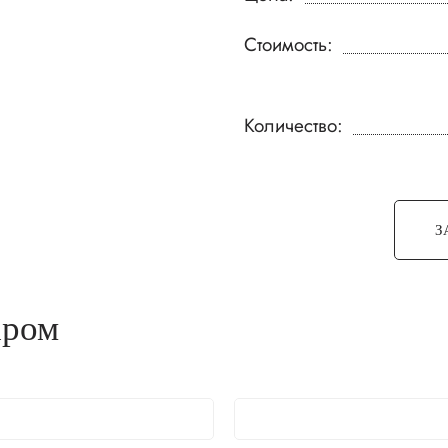
Стоимость:
Количество:
З
аром