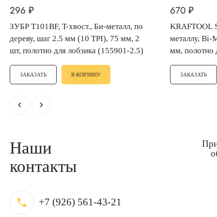
296
670
₽
₽
ЗУБР T101BF, T-хвост., Би-металл, по
KRAFTOOL S1222VF, по дереву и
дереву, шаг 2.5 мм (10 TPI), 75 мм, 2
металлу, Bi-M
шт, полотно для лобзика (155901-2.5)
мм, полотно 
(159705-U-2
ЗАКАЗАТЬ
В КОРЗИНУ
ЗАКАЗАТЬ
chevron_left
chevron_right
Наши
При
о
контакты
call
+7 (926) 561-43-21