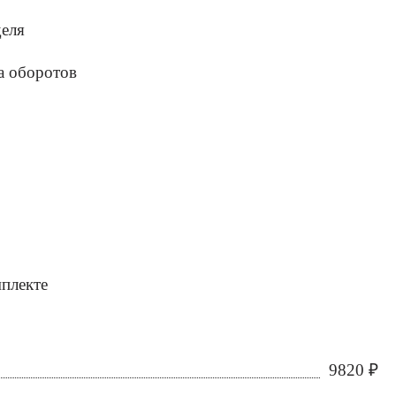
деля
а оборотов
мплекте
9820
₽