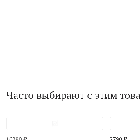
Часто выбирают с этим тов
16290
₽
2790
₽