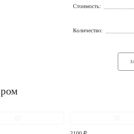
Стоимость:
Количество:
З
аром
2100
₽