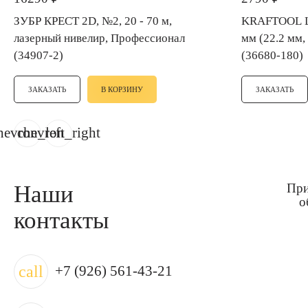
ЗУБР КРЕСТ 2D, №2, 20 - 70 м,
KRAFTOOL LASER-UNIVERSAL 180
лазерный нивелир, Профессионал
мм (22.2 мм,
(34907-2)
(36680-180)
ЗАКАЗАТЬ
В КОРЗИНУ
ЗАКАЗАТЬ
hevron_left
chevron_right
Наши
При
о
контакты
call
+7 (926) 561-43-21