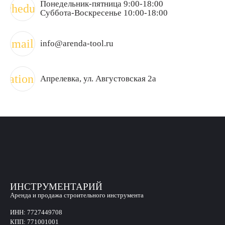
Понедельник-пятница 9:00-18:00
schedule
Суббота-Воскресенье 10:00-18:00
mail
info@arenda-tool.ru
ocation_on
Апрелевка
, ул. Августовская 2а
ИНСТРУМЕНТАРИЙ
Аренда и продажа строительного инструмента
ИНН:
7727449708
КПП:
771001001