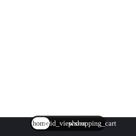
home
grid_view
phone
shopping_cart