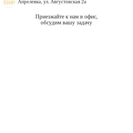
cation_on
Апрелевка
, ул. Августовская 2а
Приезжайте к нам в офис,
обсудим вашу задачу