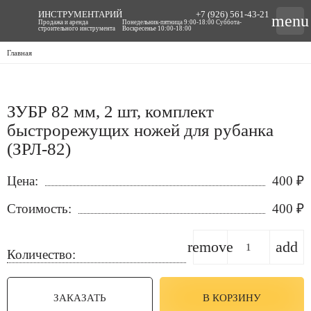
ИНСТРУМЕНТАРИЙ
+7 (926) 561-43-21
menu
Продажа и аренда
Понедельник-пятница 9:00-18:00 Суббота-
строительного инструмента
Воскресенье 10:00-18:00
Главная
ЗУБР 82 мм, 2 шт, комплект
быстрорежущих ножей для рубанка
(ЗРЛ-82)
Цена:
400
₽
Стоимость:
400
₽
remove
add
Количество:
ЗАКАЗАТЬ
В КОРЗИНУ