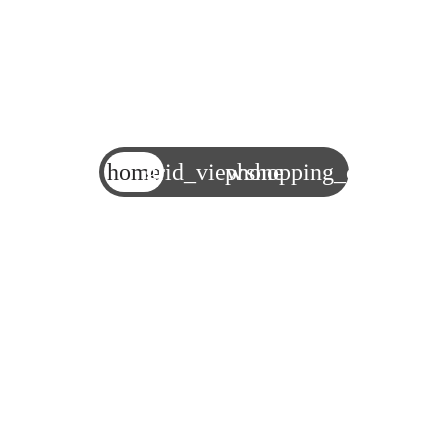
home
grid_view
phone
shopping_cart