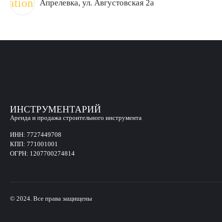
ocation_on
Апрелевка
, ул. Августовская 2а
ИНСТРУМЕНТАРИЙ
Аренда и продажа строительного инструмента
ИНН:
7727449708
КПП:
771001001
ОГРН:
1207700274814
© 2024. Все права защищены