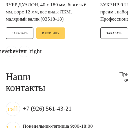
ЗУБР ДУАЛОН, 40 х 180 мм, бюгель 6
ЗУБР НР-9 UniLock, OIS-хвост., 9
мм, ворс 12 мм, все виды ЛКМ,
предм., набо
малярный валик (03518-18)
Профессиона
ЗАКАЗАТЬ
В КОРЗИНУ
ЗАКАЗАТЬ
hevron_left
chevron_right
Наши
При
о
контакты
call
+7 (926) 561-43-21
Понедельник-пятница 9:00-18:00