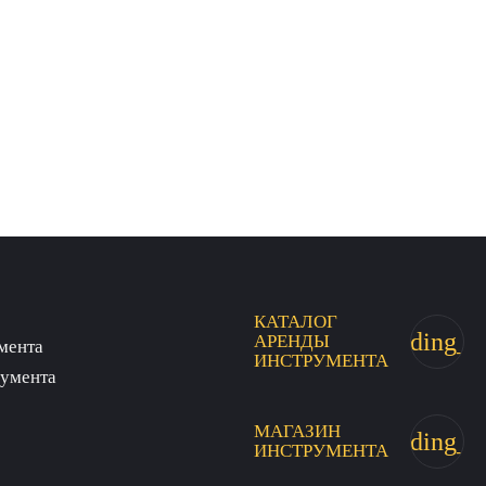
КАТАЛОГ
trending_fl
АРЕНДЫ
мента
ИНСТРУМЕНТА
румента
МАГАЗИН
trending_fl
ИНСТРУМЕНТА