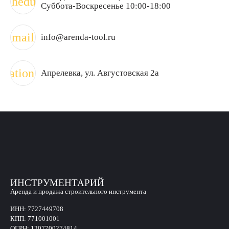
schedule
Суббота-Воскресенье 10:00-18:00
mail
info@arenda-tool.ru
ocation_on
Апрелевка
, ул. Августовская 2а
ИНСТРУМЕНТАРИЙ
Аренда и продажа строительного инструмента
ИНН:
7727449708
КПП:
771001001
ОГРН:
1207700274814