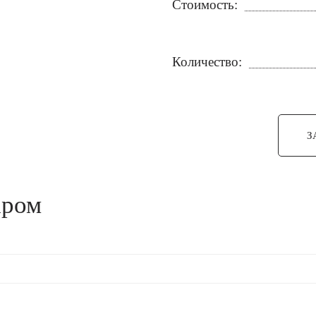
Стоимость:
Количество:
З
аром