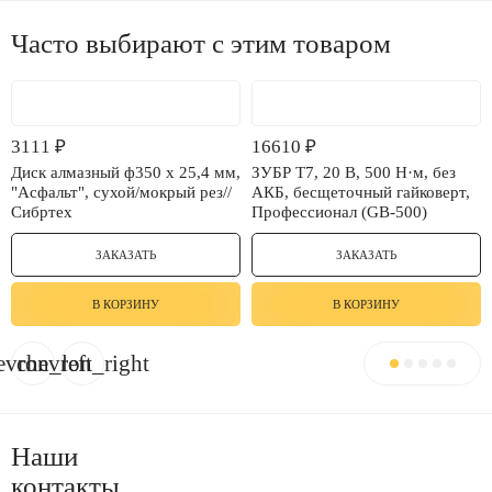
Часто выбирают с этим товаром
3111
₽
16610
₽
Диск алмазный ф350 х 25,4 мм,
ЗУБР Т7, 20 В, 500 Н·м, без
"Асфальт", сухой/мокрый рез//
АКБ, бесщеточный гайковерт,
Сибртех
Профессионал (GB-500)
ЗАКАЗАТЬ
ЗАКАЗАТЬ
В КОРЗИНУ
В КОРЗИНУ
evron_left
chevron_right
Наши
контакты