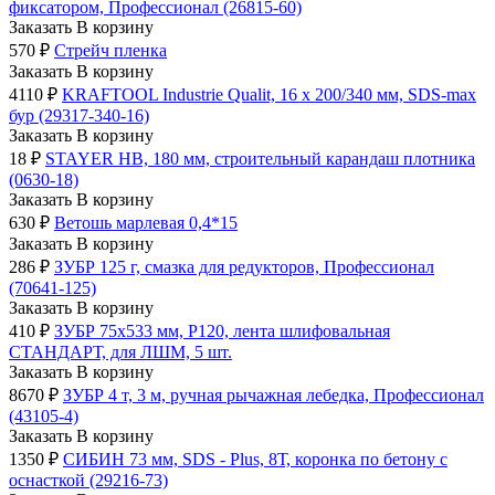
фиксатором, Профессионал (26815-60)
Заказать
В корзину
570
₽
Стрейч пленка
Заказать
В корзину
4110
₽
KRAFTOOL Industrie Qualit, 16 x 200/340 мм, SDS-max
бур (29317-340-16)
Заказать
В корзину
18
₽
STAYER HB, 180 мм, строительный карандаш плотника
(0630-18)
Заказать
В корзину
630
₽
Ветошь марлевая 0,4*15
Заказать
В корзину
286
₽
ЗУБР 125 г, смазка для редукторов, Профессионал
(70641-125)
Заказать
В корзину
410
₽
ЗУБР 75х533 мм, P120, лента шлифовальная
СТАНДАРТ, для ЛШМ, 5 шт.
Заказать
В корзину
8670
₽
ЗУБР 4 т, 3 м, ручная рычажная лебедка, Профессионал
(43105-4)
Заказать
В корзину
1350
₽
СИБИН 73 мм, SDS - Plus, 8Т, коронка по бетону с
оснасткой (29216-73)