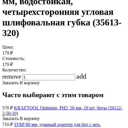
мм, водостойкая,
четырехсторонняя угловая
шлифовальная губка (35613-
320)
Цена:
179
₽
Стоимость:
179
₽
Количество:
add
remove
Заказать
В корзину
Часто выбирают с этим товаром
570
₽
KRAFTOOL Optimum, PH2, 50 мм, 10 шт, биты (26122-
2-50-10)
Заказать
В корзину
710
₽
ЗУБР 60 мм, ударный адаптер для бит с мех.