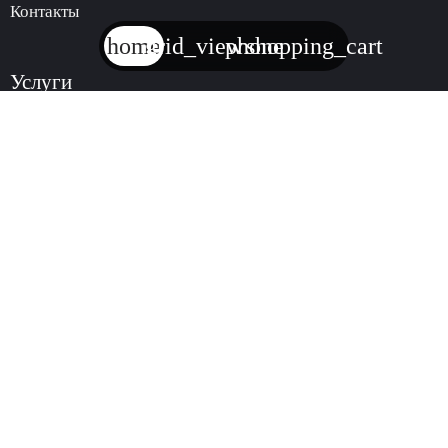
Контакты
home
grid_view
phone
shopping_cart
Услуги
Аренда инструмента
Продажа инструмента
trending_
КАТАЛОГ
АРЕНДЫ
ИНСТРУМЕНТА
trending_
МАГАЗИН
ИНСТРУМЕНТА
© 2024. Все права защищены
Соглашение на обработку данных