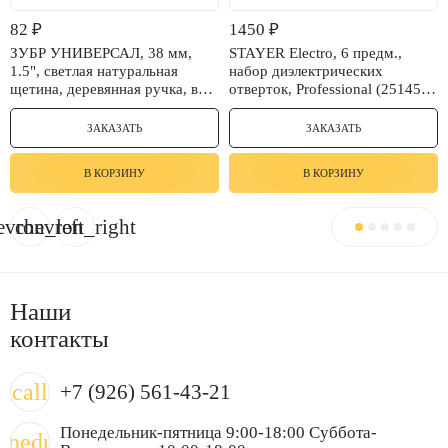
82
₽
1450
₽
ЗУБР УНИВЕРСАЛ, 38 мм,
STAYER Electro, 6 предм.,
1.5", светлая натуральная
набор диэлектрических
щетина, деревянная ручка, все
отверток, Professional (25145-
виды ЛКМ, плоская кисть (4-
H6)
01003-038)
ЗАКАЗАТЬ
ЗАКАЗАТЬ
В КОРЗИНУ
В КОРЗИНУ
evron_left
chevron_right
Наши
контакты
call
+7 (926) 561-43-21
Понедельник-пятница 9:00-18:00 Суббота-
chedule