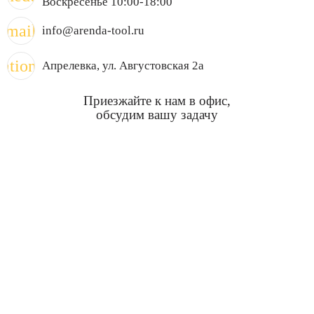
Воскресенье 10:00-18:00
mail
info@arenda-tool.ru
cation_on
Апрелевка
, ул. Августовская 2а
Приезжайте к нам в офис,
обсудим вашу задачу