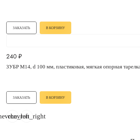
ЗАКАЗАТЬ
В КОРЗИНУ
240
₽
ЗУБР М14, d 100 мм, пластиковая, мягкая опорная т
ЗАКАЗАТЬ
В КОРЗИНУ
hevron_left
chevron_right