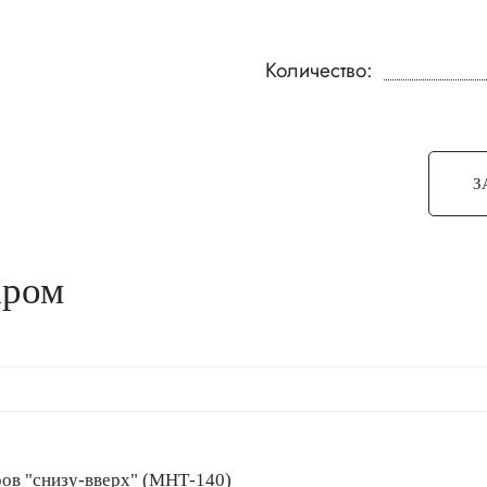
Количество:
З
аром
воров "снизу-вверх" (МНТ-140)