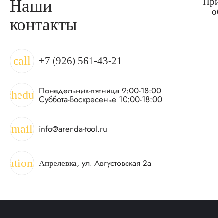
Наши
При
о
контакты
call
+7 (926) 561-43-21
Понедельник-пятница 9:00-18:00
schedule
Суббота-Воскресенье 10:00-18:00
mail
info@arenda-tool.ru
ocation_on
, ул. Августовская 2а
Апрелевка