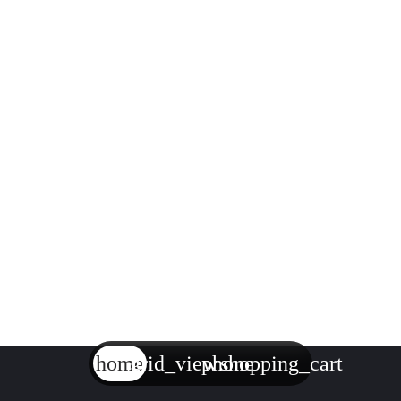
home
grid_view
phone
shopping_cart