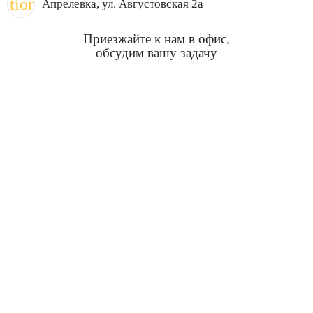
cation_on
Апрелевка
, ул. Августовская 2а
Приезжайте к нам в офис,
обсудим вашу задачу