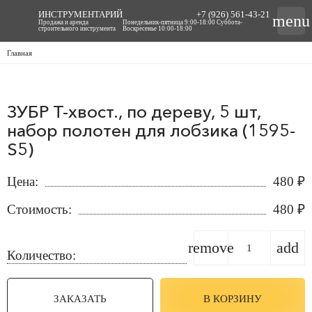
ИНСТРУМЕНТАРИЙ
+7 (926) 561-43-21
menu
Продажа и аренда
Понедельник-пятница 9:00-18:00 Суббота-
строительного инструмента
Воскресенье 10:00-18:00
Главная
ЗУБР T-хвост., по дереву, 5 шт,
набор полотен для лобзика (1595-
S5)
Цена:
480
₽
Стоимость:
480
₽
remove
add
Количество:
ЗАКАЗАТЬ
В КОРЗИНУ