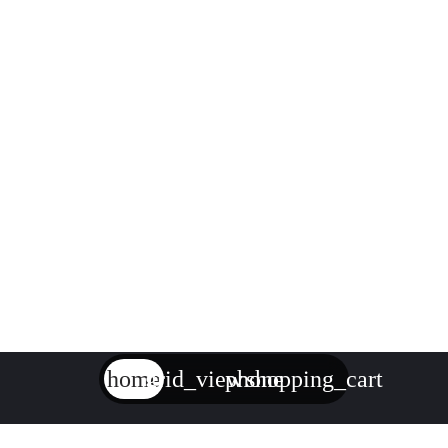
home
grid_view
phone
shopping_cart