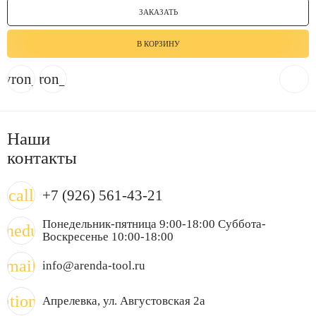
ЗАКАЗАТЬ
В КОРЗИНУ
evron_left
chevron_right
Наши
контакты
call
+7 (926) 561-43-21
Понедельник-пятница 9:00-18:00 Суббота-
chedule
Воскресенье 10:00-18:00
mail
info@arenda-tool.ru
cation_on
Апрелевка
, ул. Августовская 2а