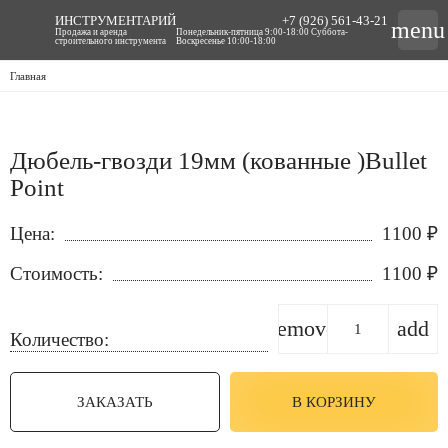
ИНСТРУМЕНТАРИЙ
+7 (926) 561-43-21
menu
Продажа и аренда
Понедельник-пятница 9:00-18:00 Суббота-
строительного инструмента
Воскресенье 10:00-18:00
Главная
Дюбель-гвозди 19мм (кованные )Bullet
Point
Цена:
1100
₽
Стоимость:
1100
₽
remove
add
Количество:
ЗАКАЗАТЬ
В КОРЗИНУ