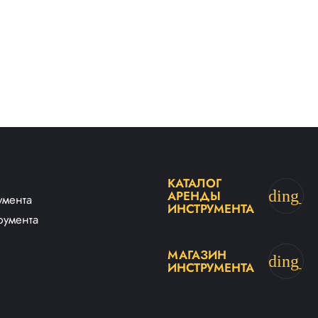
КАТАЛОГ
trending_fl
АРЕНДЫ
умента
ИНСТРУМЕНТА
румента
МАГАЗИН
trending_fl
ИНСТРУМЕНТА