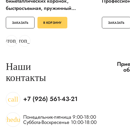
биметаллических коронок,
Профессион
быстросъемная, пружинный
фиксатор (29534)
ЗАКАЗАТЬ
В КОРЗИНУ
ЗАКАЗАТЬ
hevron_left
chevron_right
Прие
Наши
об
контакты
+7 (926) 561-43-21
call
Понедельник-пятница 9:00-18:00
schedule
Суббота-Воскресенье 10:00-18:00