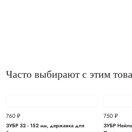
Часто выбирают с этим тов
760
750
₽
₽
ЗУБР 32 - 152 мм, державка для
ЗУБР Нейлон, 5 м х 25 мм, рулетка,