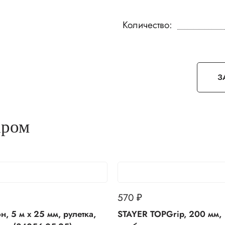
Количество:
З
аром
570
₽
STAYER TOPGrip, 200 мм,