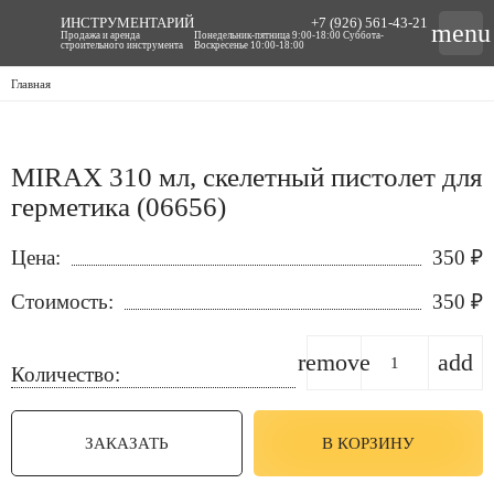
ИНСТРУМЕНТАРИЙ
+7 (926) 561-43-21
menu
Продажа и аренда
Понедельник-пятница 9:00-18:00 Суббота-
строительного инструмента
Воскресенье 10:00-18:00
Главная
MIRAX 310 мл, скелетный пистолет для
герметика (06656)
Цена:
350
₽
Стоимость:
350
₽
remove
add
Количество:
ЗАКАЗАТЬ
В КОРЗИНУ