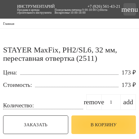
ИНСТРУМЕНТАРИЙ
+7 (926) 561-43-21
menu
Продажа и аренда
Понедельник-пятница 9:00-18:00 Суббота-
строительного инструмента
Воскресенье 10:00-18:00
Главная
STAYER MaxFix, PH2/SL6, 32 мм,
переставная отвертка (2511)
Цена:
173
₽
Стоимость:
173
₽
remove
add
Количество:
ЗАКАЗАТЬ
В КОРЗИНУ