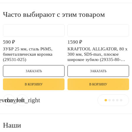
Часто выбирают с этим товаром
590
₽
1590
₽
ЗУБР 25 мм, сталь Р6М5,
KRAFTOOL ALLIGATOR, 80 х
биметаллическая коронка
300 мм, SDS-max, плоское
(29531-025)
широкое зубило (29335-80-
300)
ЗАКАЗАТЬ
ЗАКАЗАТЬ
В КОРЗИНУ
В КОРЗИНУ
evron_left
chevron_right
Наши