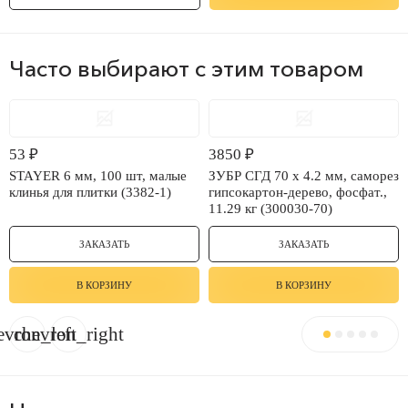
Часто выбирают с этим товаром
53
₽
3850
₽
STAYER 6 мм, 100 шт, малые
ЗУБР СГД 70 x 4.2 мм, саморез
клинья для плитки (3382-1)
гипсокартон-дерево, фосфат.,
11.29 кг (300030-70)
ЗАКАЗАТЬ
ЗАКАЗАТЬ
В КОРЗИНУ
В КОРЗИНУ
evron_left
chevron_right