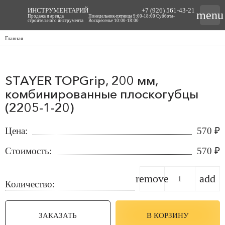
ИНСТРУМЕНТАРИЙ
+7 (926) 561-43-21
menu
Продажа и аренда
Понедельник-пятница 9:00-18:00 Суббота-
строительного инструмента
Воскресенье 10:00-18:00
Главная
STAYER TOPGrip, 200 мм,
комбинированные плоскогубцы
(2205-1-20)
Цена:
570
₽
Стоимость:
570
₽
remove
add
Количество:
ЗАКАЗАТЬ
В КОРЗИНУ