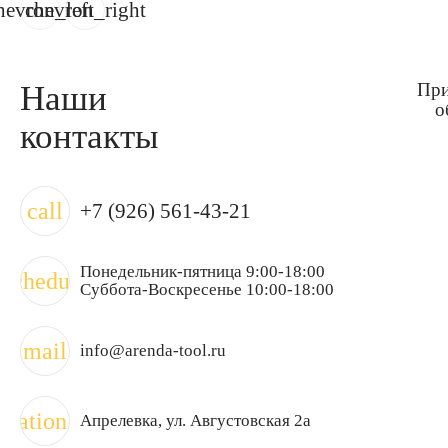
hevron_left
chevron_right
Наши
При
о
контакты
call
+7 (926) 561-43-21
Понедельник-пятница 9:00-18:00
schedule
Суббота-Воскресенье 10:00-18:00
mail
info@arenda-tool.ru
ocation_on
Апрелевка
, ул. Августовская 2а