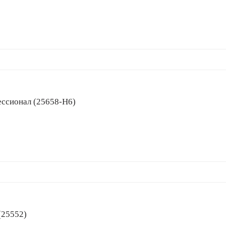
офессионал (25658-H6)
и (25552)