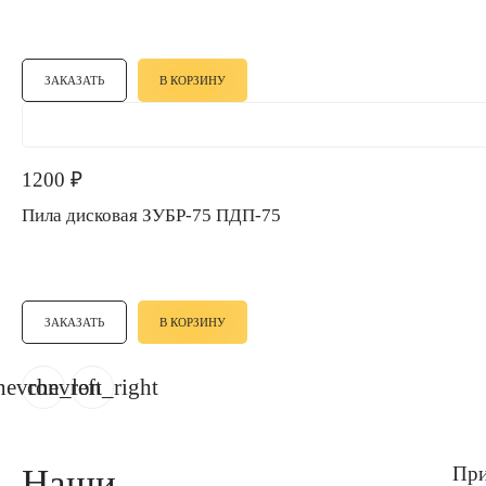
ЗАКАЗАТЬ
В КОРЗИНУ
1200
₽
Пила дисковая ЗУБР-75 ПДП-75
ЗАКАЗАТЬ
В КОРЗИНУ
hevron_left
chevron_right
Наши
При