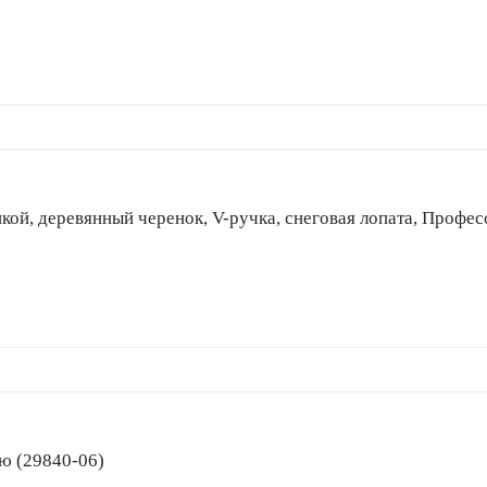
анкой, деревянный черенок, V-ручка, снеговая лопата, Профе
елю (29840-06)