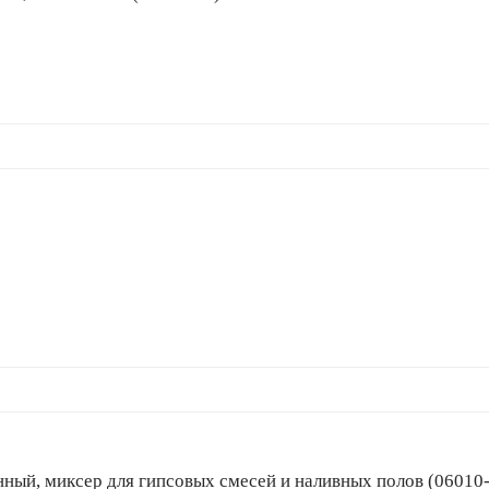
STAYER 80 х 530 мм, шестигранный хвостовик, оцинкованный, миксер для гипсовых