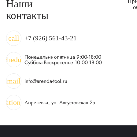
Наши
При
о
контакты
call
+7 (926) 561-43-21
Понедельник-пятница 9:00-18:00
schedule
Суббота-Воскресенье 10:00-18:00
mail
info@arenda-tool.ru
ocation_on
, ул. Августовская 2а
Апрелевка