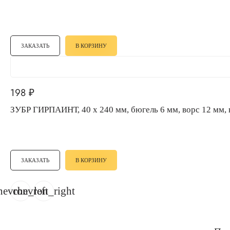
ЗАКАЗАТЬ
В КОРЗИНУ
198
₽
ЗУБР ГИРПАИНТ, 40 х 240 мм, бюгель 6 мм, ворс 12 м
ЗАКАЗАТЬ
В КОРЗИНУ
hevron_left
chevron_right