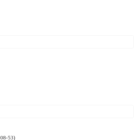
 смесей и наливных полов (06010-08-53)