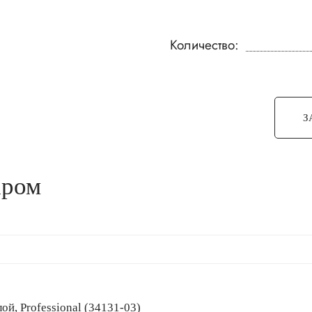
Количество:
З
аром
калой, Professional (34131-03)