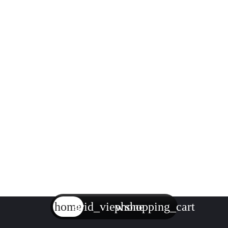
home
grid_view
phone
shopping_cart