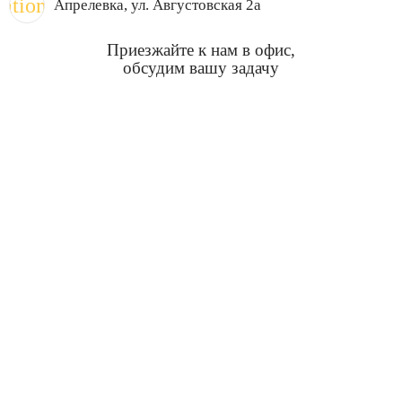
cation_on
Апрелевка
, ул. Августовская 2а
Приезжайте к нам в офис,
обсудим вашу задачу