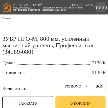
ИНСТРУМЕНТАРИЙ
+7 (926) 561-43-21
menu
Продажа и аренда
Понедельник-пятница 9:00-18:00 Суббота-
строительного инструмента
Воскресенье 10:00-18:00
Главная
ЗУБР ПРО-М, 800 мм, усиленный
магнитный уровень, Профессионал
(34589-080)
Цена:
2130
₽
Стоимость:
2130
₽
remove
add
Количество:
ЗАКАЗАТЬ
В КОРЗИНУ