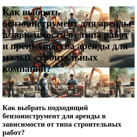
Как выбрать
бензоинструмент для аренды
в зависимости от типа работ
и преимущества аренды для
малых строительных
компаний?
schedule
2 минуты на прочтение
calendar_month
04.03.2025 10:10
visibility
232
Как выбрать подходящий
бензоинструмент для аренды в
зависимости от типа строительных
работ?