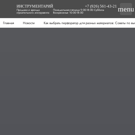
ИНСТРУМЕНТАРИЙ
+7 (926) 561-43-21
menu
Продажа и аренда
Понедельник-пятница 9:00-18:00 Суббота-
строительного инструмента
Воскресенье 10:00-18:00
Главная
Новости
Как выбрать перфоратор для разных материалов: Советы по в