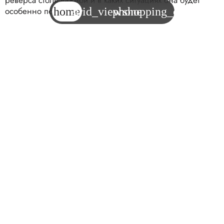
особенно полезна.
home
grid_view
phone
shopping_cart
Что такое функция реверса?
Функция реверса в перфораторе представляет собой
возможность вращения сверла в обратном
направлении. Это полезно в случаях, когда сверло
застревает в материале или требуется закрутить/
выкрутить крепежные элементы. Современные
перфораторы с этой функцией имеют специальный
переключатель, который позволяет изменить
направление вращения, что делает инструмент более
универсальным для различных задач.
Ситуации, в которых функция реверса
оказывается полезной
При сверлении плотных материалов, таких как бетон или