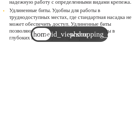
надежную работу с определенными видами крепежа.
Удлиненные биты. Удобны для работы в
труднодоступных местах, где стандартная насадка не
может обеспечить доступ. Удлиненные биты
позволяют закручивать и откручивать винты в
home
grid_view
phone
shopping_cart
глубоких нишах и узких пространствах.
Дополнительные инструменты
Помимо основных отверток и насадок, в наборе для
ремонта могут пригодиться и дополнительные
инструменты, которые значительно упростят выполнение
работ:
Отверточная ручка с трещоткой. Это удобный
инструмент, позволяющий значительно ускорить
процесс завинчивания или откручивания крепежа.
Трещоточный механизм обеспечивает быстрое
вращение без необходимости каждый раз
перехватывать ручку.
Гибкий удлинитель. Используется для работы в узких