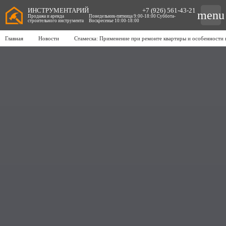
ИНСТРУМЕНТАРИЙ
+7 (926) 561-43-21
menu
Продажа и аренда
Понедельник-пятница 9:00-18:00 Суббота-
строительного инструмента
Воскресенье 10:00-18:00
Главная
Новости
Стамеска: Применение при ремонте квартиры и особенности