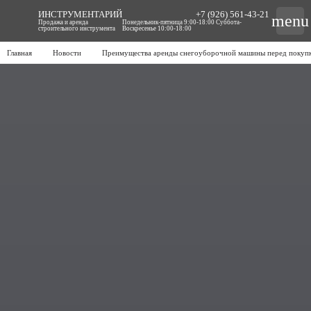
ИНСТРУМЕНТАРИЙ
+7 (926) 561-43-21
menu
Продажа и аренда
Понедельник-пятница 9:00-18:00 Суббота-
строительного инструмента
Воскресенье 10:00-18:00
Главная
Новости
Преимущества аренды снегоуборочной машины перед покуп