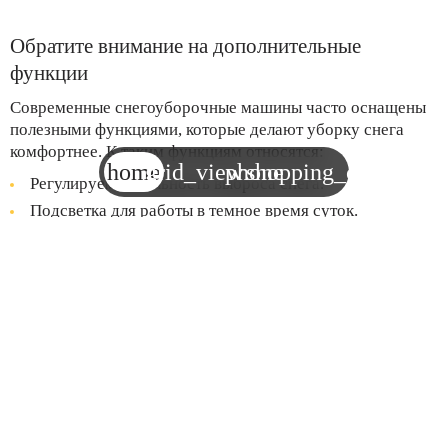
Обратите внимание на дополнительные
функции
Современные снегоуборочные машины часто оснащены
полезными функциями, которые делают уборку снега
комфортнее. К таким функциям относятся:
home
grid_view
phone
shopping_cart
Регулируемая дальность выброса снега.
Подсветка для работы в темное время суток.
Система подогрева рукояток.
Эти опции особенно полезны для тех, кто планирует
работать в сложных условиях или при низких
температурах.
Учитывайте удобство транспортировки и
хранения
Если вы арендуете машину, убедитесь, что она удобна в