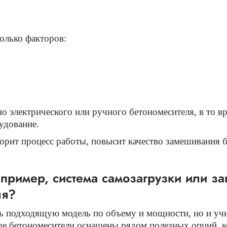
олько факторов:
 электрического или ручного бетономесителя, в то в
удование.
рит процесс работы, повысит качество замешивания б
ример, система самозагрузки или за
ля?
ть подходящую модель по объему и мощности, но и уч
ые бетономесители оснащены рядом полезных опций, 