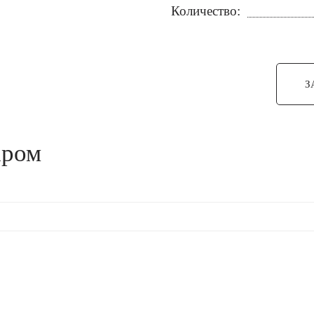
Количество:
З
аром