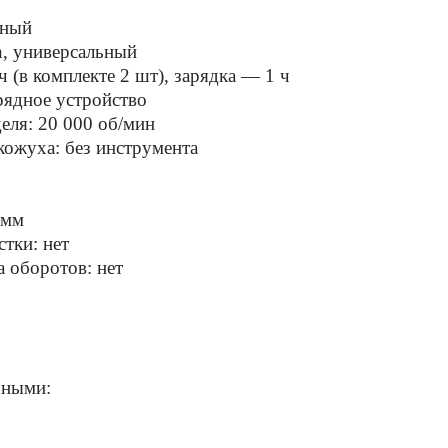
чный
n, универсальный
ч (в комплекте 2 шт), зарядка — 1 ч
рядное устройство
еля: 20 000 об/мин
кожуха: без инструмента
 мм
стки: нет
 оборотов: нет
чными: