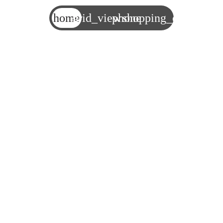
home
grid_view
phone
shopping_cart
ИНСТРУМЕНТАРИЙ
Аренда и продажа строительного инструмента