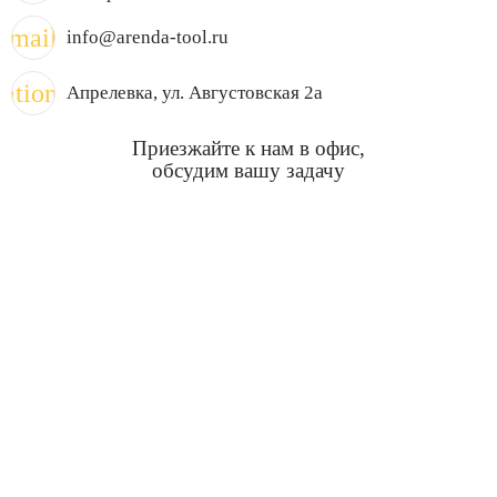
mail
info@arenda-tool.ru
cation_on
Апрелевка
, ул. Августовская 2а
Приезжайте к нам в офис,
обсудим вашу задачу