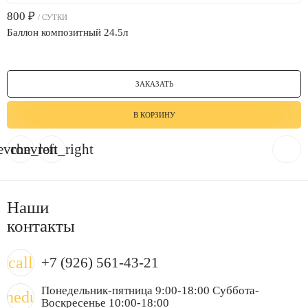
800
₽
/ СУТКИ
Баллон композитный 24.5л
ЗАКАЗАТЬ
В КОРЗИНУ
evron_left
chevron_right
Наши
контакты
call
+7 (926) 561-43-21
Понедельник-пятница 9:00-18:00 Суббота-
chedule
Воскресенье 10:00-18:00