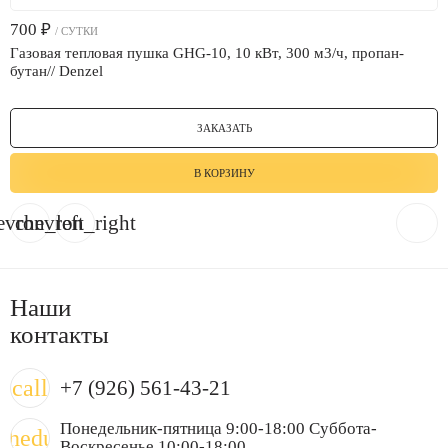
700
₽
/ СУТКИ
Газовая тепловая пушка GHG-10, 10 кВт, 300 м3/ч, пропан-
бутан// Denzel
ЗАКАЗАТЬ
В КОРЗИНУ
evron_left
chevron_right
Наши
контакты
call
+7 (926) 561-43-21
Понедельник-пятница 9:00-18:00 Суббота-
chedule
Воскресенье 10:00-18:00