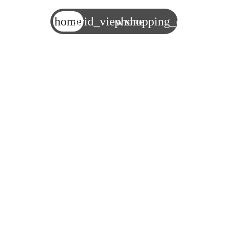
home
grid_view
phone
shopping_cart