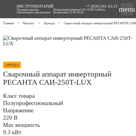
ИНСТРУМЕНТАРИЙ
+7 (926) 561-43-21
menu
Продажа и аренда
Понедельник-пятница 9:00-18:00 Суббота-
строительного инструмента
Воскресенье 10:00-18:00
Главная
Каталог
Аренда
Сварочный аппарат инверторный РЕСАНТА СА
АРЕНДА
Сварочный аппарат инверторный
РЕСАНТА САИ-250Т-LUX
Класс товара
Полупрофессиональный
Напряжение
220 В
Max мощность
9.3 кВт