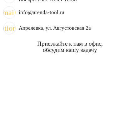
mail
info@arenda-tool.ru
cation_on
Апрелевка
, ул. Августовская 2а
Приезжайте к нам в офис,
обсудим вашу задачу