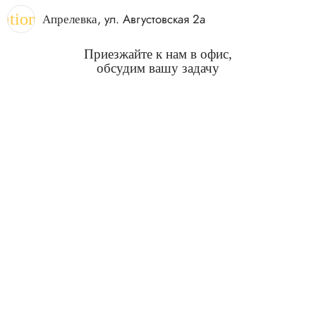
cation_on
, ул. Августовская 2а
Апрелевка
Приезжайте к нам в офис,
обсудим вашу задачу