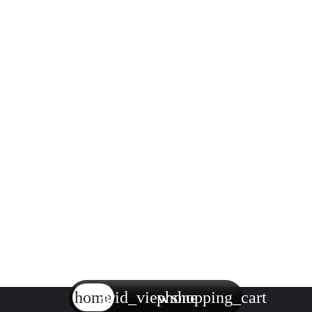
home
grid_view
phone
shopping_cart