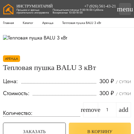
ИНСТРУМЕНТАРИЙ
+7 (926) 561-43-21
menu
Продажа и аренда
Понедельник-пятница 9:00-18:00 Суббота-
строительного инструмента
Воскресенье 10:00-18:00
Главная
Каталог
Аренда
Тепловая пушка BALU 3 кВт
АРЕНДА
Тепловая пушка BALU 3 кВт
Цена:
300
₽
/ СУТКИ
Стоимость:
300
₽
/ СУТКИ
remove
add
Количество:
ЗАКАЗАТЬ
В КОРЗИНУ