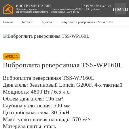
ИНСТРУМЕНТАРИЙ
+7 (926) 561-43-21
menu
Продажа и аренда
Понедельник-пятница 9:00-18:00 Суббота-
строительного инструмента
Воскресенье 10:00-18:00
Главная
Каталог
Аренда
Виброплита реверсивная TSS-WP160L
АРЕНДА
Виброплита реверсивная TSS-WP160L
Виброплита реверсивная TSS-WP160L
Двигатель: бензиновый Loncin G200F, 4-х тактный
Мощность: 4800 Вт / 6.5 л.с.
Объем двигателя: 196 см³
Глубина уплотнения: 500 мм
Центробежная сила: 30.5 кН
Макс. уплотняемая площадь: 570 м²/ч
Материал плиты: сталь