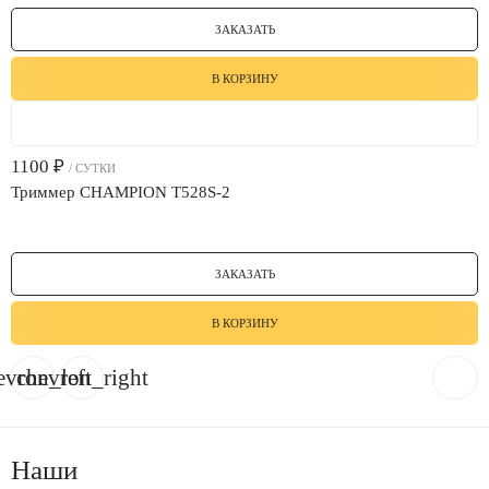
ЗАКАЗАТЬ
В КОРЗИНУ
1100
₽
/ СУТКИ
Триммер CHAMPION Т528S-2
ЗАКАЗАТЬ
В КОРЗИНУ
evron_left
chevron_right
Наши