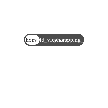
home
grid_view
phone
shopping_cart