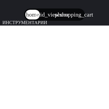
home
grid_view
phone
shopping_cart
ИНСТРУМЕНТАРИЙ
Аренда и продажа строительного инструмента
ИНН:
7727449708
КПП:
771001001
ОГРН:
1207700274814
Меню
О компании
Оплата и доставка
Новости
Контакты
Услуги