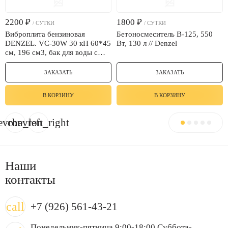
2200
₽
1800
₽
/ СУТКИ
/ СУТКИ
Виброплита бензиновая
Бетоносмеситель B-125, 550
DENZEL. VC-30W 30 кН 60*45
Вт, 130 л // Denzel
см, 196 см3, бак для воды с
транспортировочным
комплектом VC-30W (100 кг)
ЗАКАЗАТЬ
ЗАКАЗАТЬ
В КОРЗИНУ
В КОРЗИНУ
evron_left
chevron_right
Наши
контакты
call
+7 (926) 561-43-21
Понедельник-пятница 9:00-18:00 Суббота-