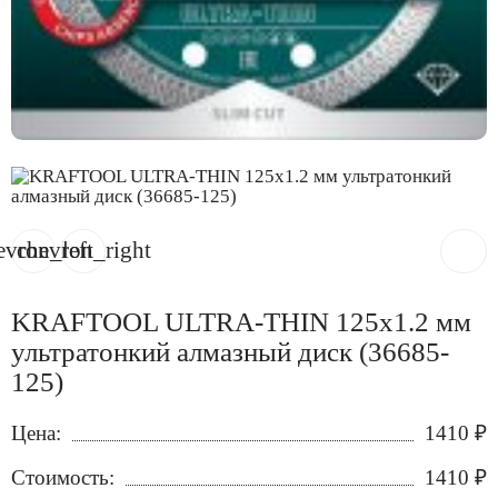
evron_left
chevron_right
KRAFTOOL ULTRA-THIN 125х1.2 мм
ультратонкий алмазный диск (36685-
125)
Цена:
1410
₽
Стоимость:
1410
₽