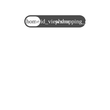
home
grid_view
phone
shopping_cart
ИНСТРУМЕНТАРИЙ
Аренда и продажа строительного инструмента
ИНН:
7727449708
КПП:
771001001
ОГРН:
1207700274814