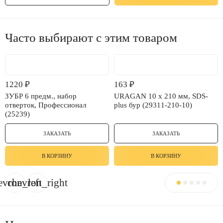
Часто выбирают с этим товаром
1220
₽
163
₽
ЗУБР 6 предм., набор
URAGAN 10 х 210 мм, SDS-
отверток, Профессионал
plus бур (29311-210-10)
(25239)
ЗАКАЗАТЬ
ЗАКАЗАТЬ
В КОРЗИНУ
В КОРЗИНУ
evron_left
chevron_right