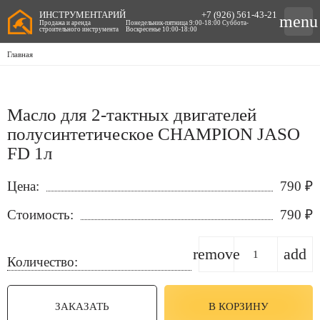
ИНСТРУМЕНТАРИЙ
+7 (926) 561-43-21
menu
Продажа и аренда
Понедельник-пятница 9:00-18:00 Суббота-
строительного инструмента
Воскресенье 10:00-18:00
Главная
Масло для 2-тактных двигателей
полусинтетическое CHAMPION JASO
FD 1л
Цена:
790
₽
Стоимость:
790
₽
remove
add
Количество:
ЗАКАЗАТЬ
В КОРЗИНУ