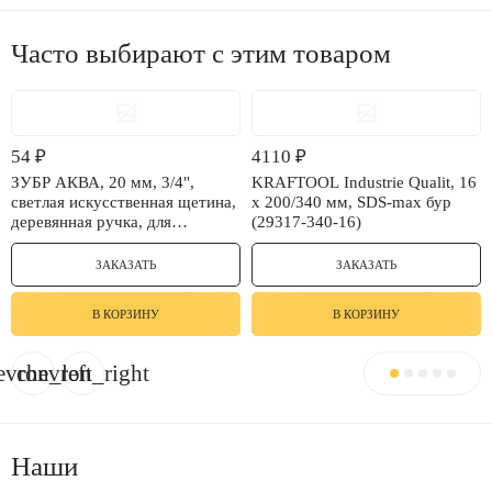
Часто выбирают с этим товаром
54
₽
4110
₽
ЗУБР АКВА, 20 мм, 3/4",
KRAFTOOL Industrie Qualit, 16
светлая искусственная щетина,
x 200/340 мм, SDS-max бур
деревянная ручка, для
(29317-340-16)
воднодисперсионных и
акриловых ЛКМ, плоская кисть
ЗАКАЗАТЬ
ЗАКАЗАТЬ
(4-01007-020)
В КОРЗИНУ
В КОРЗИНУ
evron_left
chevron_right
Наши