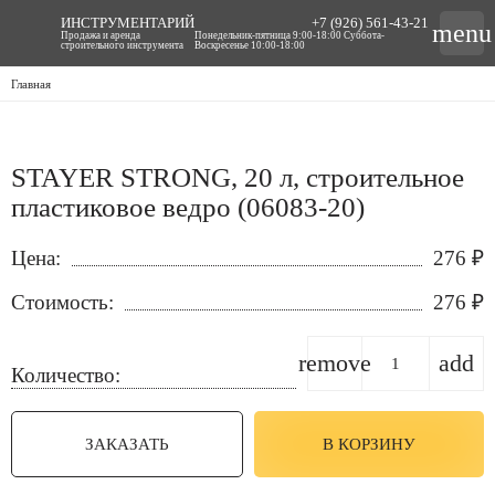
ИНСТРУМЕНТАРИЙ
+7 (926) 561-43-21
menu
Продажа и аренда
Понедельник-пятница 9:00-18:00 Суббота-
строительного инструмента
Воскресенье 10:00-18:00
Главная
STAYER STRONG, 20 л, строительное
пластиковое ведро (06083-20)
Цена:
276
₽
Стоимость:
276
₽
remove
add
Количество:
ЗАКАЗАТЬ
В КОРЗИНУ