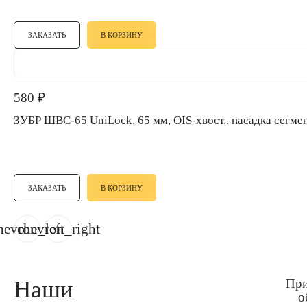
ЗАКАЗАТЬ
В КОРЗИНУ
580
₽
ЗУБР ШВС-65 UniLock, 65 мм, OIS-хвост., насадка се
ЗАКАЗАТЬ
В КОРЗИНУ
hevron_left
chevron_right
Наши
При
о