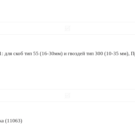
ЗУБР Т55/300, пневматический нейлер-степлер 18Ga 2-в-1: для скоб тип 55 (16-30мм) и гвоздей тип 3
ика (11063)