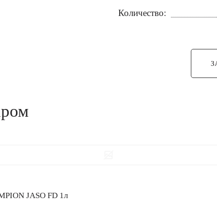
Количество:
З
аром
AMPION JASO FD 1л