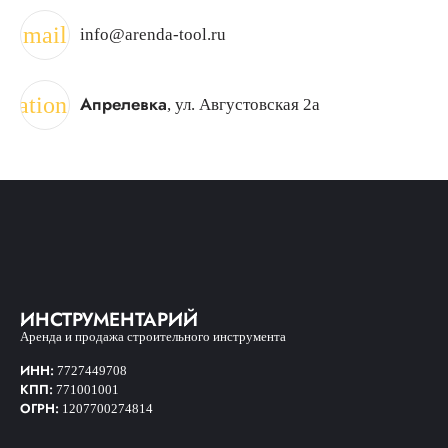
mail
info@arenda-tool.ru
ocation_on
Апрелевка
, ул. Августовская 2а
ИНСТРУМЕНТАРИЙ
Аренда и продажа строительного инструмента
ИНН:
7727449708
КПП:
771001001
ОГРН:
1207700274814