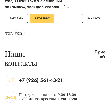
тубе, УОНИ 13/55 с основным
покрытием, электрод сварочный,
Профессионал (40021-4.0)
ЗАКАЗАТЬ
В КОРЗИНУ
ЗАКАЗАТЬ
hevron_left
chevron_right
Прие
Наши
об
контакты
+7 (926) 561-43-21
call
Понедельник-пятница 9:00-18:00
schedule
Суббота-Воскресенье 10:00-18:00