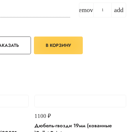
remove
add
АКАЗАТЬ
В КОРЗИНУ
1100
₽
Дюбель-гвозди 19мм (кованные