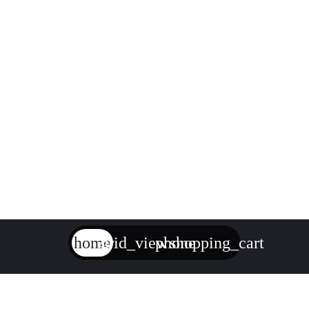
home
grid_view
phone
shopping_cart