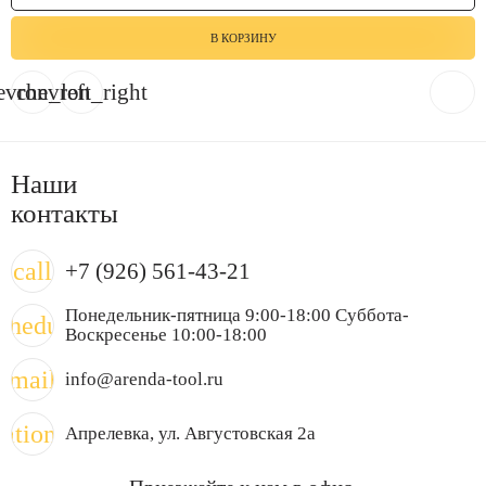
В КОРЗИНУ
evron_left
chevron_right
Наши
контакты
call
+7 (926) 561-43-21
Понедельник-пятница 9:00-18:00 Суббота-
chedule
Воскресенье 10:00-18:00
mail
info@arenda-tool.ru
cation_on
Апрелевка
, ул. Августовская 2а